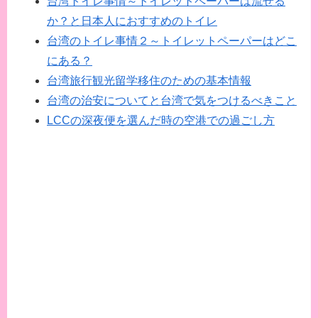
台湾トイレ事情～トイレットペーパーは流せる
か？と日本人におすすめのトイレ
台湾のトイレ事情２～トイレットペーパーはどこ
にある？
台湾旅行観光留学移住のための基本情報
台湾の治安についてと台湾で気をつけるべきこと
LCCの深夜便を選んだ時の空港での過ごし方