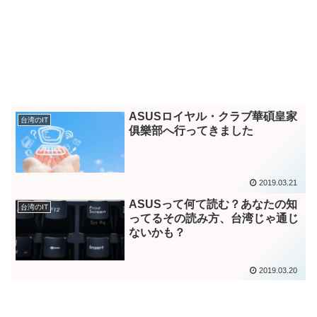
ASUSロイヤル・クラブ華碩皇家
台湾のIT
俱樂部へ行ってきました
2019.03.21
ASUSって何て読む？あなたの知
台湾のIT
ってるその読み方、台湾じゃ通じ
ないかも？
2019.03.20