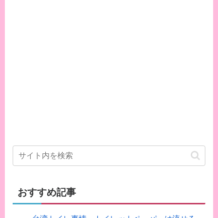
おすすめ記事