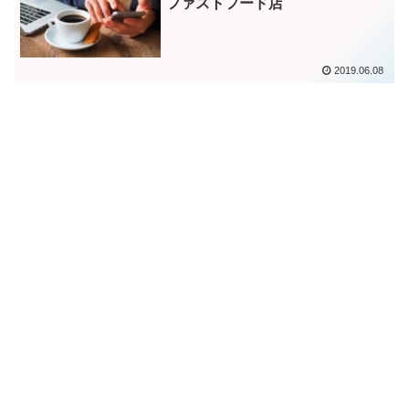
ファストフード店
2019.06.08