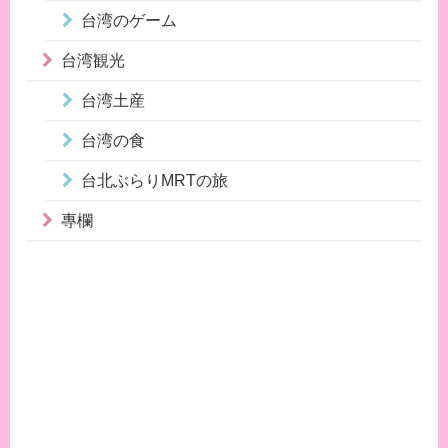
台湾のゲーム
台湾観光
台湾土産
台湾の食
台北ぶらりMRTの旅
專欄