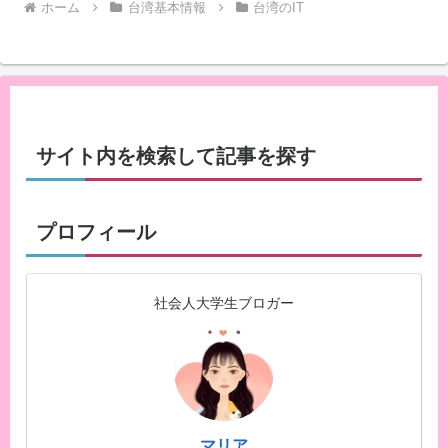
ホーム
台湾基本情報
台湾のIT
サイト内を検索して記事を探す
プロフィール
社会人大学生ブロガー
マリア