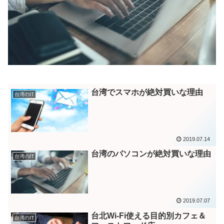
台湾でスマホが絶対買いな理由
台湾のIT
2019.07.14
台湾のパソコンが絶対買いな理由
台湾のIT
2019.07.07
台北Wi-Fi使える目的別カフェ＆
台湾のIT