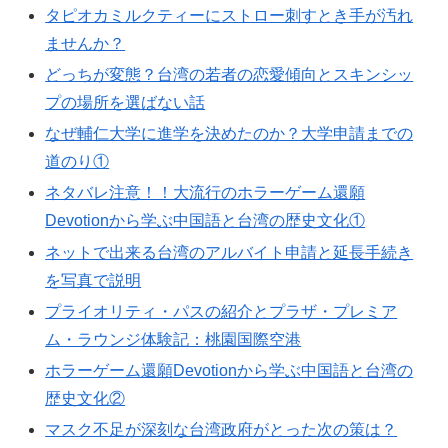
タピオカミルクティーにストロー刺すとき手が汚れ
ませんか？
どっちが変態？台湾の若者の恋愛傾向とスキンシッ
プの場所を選ばない話
なぜ輔仁大学に進学を決めたのか？大学申請までの
道のり①
ネタバレ注意！！大流行のホラーゲーム還願
Devotionから学ぶ中国語と台湾の歴史文化①
ネットで出来る台湾のアルバイト申請と延長手続き
を写真で説明
プライオリティ・パスの紹介とプラザ・プレミア
ム・ラウンジ体験記：桃園国際空港
ホラーゲーム還願Devotionから学ぶ中国語と台湾の
歴史文化②
マスク不足が深刻な台湾政府がとった次の策は？