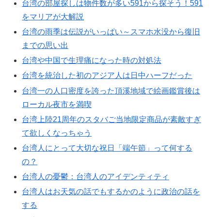
台湾の部屋探しは物件数が多い591から探そう！591
をマリアが大解説
台湾の雨季は伝説がいっぱい～スマホ水没から復旧
までの思い出
台湾や中国で生理痛になった時の対処法
台湾を統治した初のアジア人は日中ハーフだった
台湾一の人口密度を誇った頂溪地域で絵画鑑賞後は
ローカル夜市を満喫
台湾上陸21周年のスタバご当地限定商品が素敵すぎ
て欲しくなっちゃう
台湾人にとって大切な祝日「端午節」って何する
の？
台湾人の憂鬱：台湾人のアイデンティティ
台湾人はお天気の話でもするかのように政治の話を
する