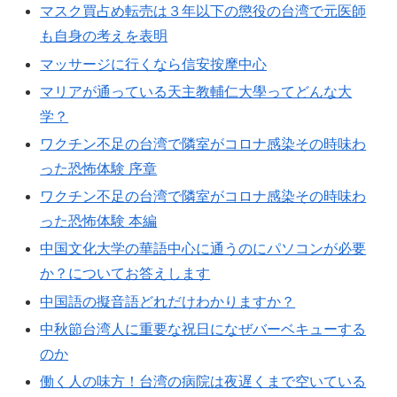
マスク買占め転売は３年以下の懲役の台湾で元医師
も自身の考えを表明
マッサージに行くなら信安按摩中心
マリアが通っている天主教輔仁大學ってどんな大
学？
ワクチン不足の台湾で隣室がコロナ感染その時味わ
った恐怖体験 序章
ワクチン不足の台湾で隣室がコロナ感染その時味わ
った恐怖体験 本編
中国文化大学の華語中心に通うのにパソコンが必要
か？についてお答えします
中国語の擬音語どれだけわかりますか？
中秋節台湾人に重要な祝日になぜバーベキューする
のか
働く人の味方！台湾の病院は夜遅くまで空いている