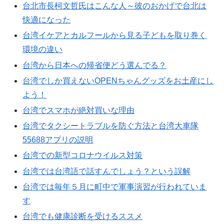
台北市長柯文哲氏はこんな人～彼のおかげで台北は
快適になった
台湾イケアとカルフールから見る子どもを取り巻く
環境の違い
台湾から日本への帰省便どう選んでる？
台湾でしか買えないOPENちゃんグッズをお土産にし
よう！
台湾でスマホが絶対買いな理由
台湾でタクシートラブルを防ぐ方法と台湾大車隊
55688アプリの説明
台湾での新型コロナウイルス対策
台湾では台湾語で話すんでしょう？という誤解
台湾では毎年５月に町中で軍事演習が行われていま
す
台湾でも健康診断を受けるススメ