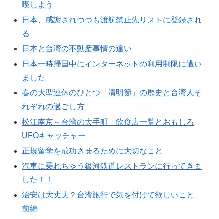
喫しよう
日本、感謝されつつも渡航禁止先リストに登録され
る
日本と台湾の不動産事情の違い
日本一時帰国中にインターネットの利用制限に遭い
ました
春の大型連休のひとつ「清明節」の歴史と台湾人そ
れぞれの過ごし方
松江南京～台湾の大手町 飲食店一覧とおもしろ
UFOキャッチャー
正規留学を成功させるために大切なこと
汽車に乗れちゃう銀河鉄道レストランに行ってきま
した！！
治安は大丈夫？台湾旅行で気を付けて欲しいこと
前編