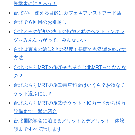
際学舎に泊まろう！
台北Wi-Fi使える目的別カフェ＆ファストフード店
台北で６回目のお引越し
台北とその近郊の夜市の特徴と私のベストランキン
グ～みんなちがって、みんないい
台北は東京の約1.2倍の湿度！長雨でも洗濯を乾かす
方法
台北ぶらりMRTの旅①そもそも台北MRTってなんな
の？
台北ぶらりMRTの旅②乗車料金はいくら？お得なチ
ケット選ぶには？
台北ぶらりMRTの旅③チケット・ICカードから構内
設備まで一挙に紹介
台北国際学舎に泊まるメリットとデメリット～体験
談まですべて話します