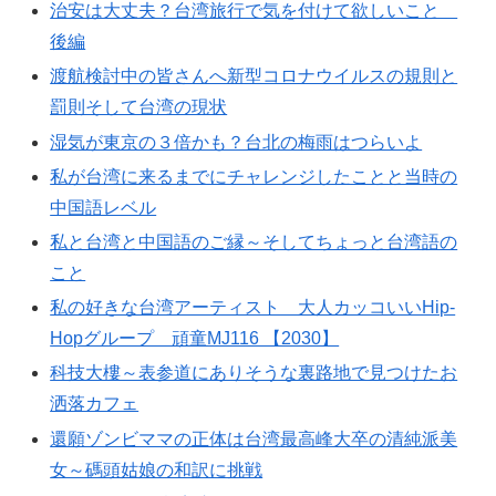
治安は大丈夫？台湾旅行で気を付けて欲しいこと
後編
渡航検討中の皆さんへ新型コロナウイルスの規則と
罰則そして台湾の現状
湿気が東京の３倍かも？台北の梅雨はつらいよ
私が台湾に来るまでにチャレンジしたことと当時の
中国語レベル
私と台湾と中国語のご縁～そしてちょっと台湾語の
こと
私の好きな台湾アーティスト 大人カッコいいHip-
Hopグループ 頑童MJ116 【2030】
科技大樓～表参道にありそうな裏路地で見つけたお
洒落カフェ
還願ゾンビママの正体は台湾最高峰大卒の清純派美
女～碼頭姑娘の和訳に挑戦