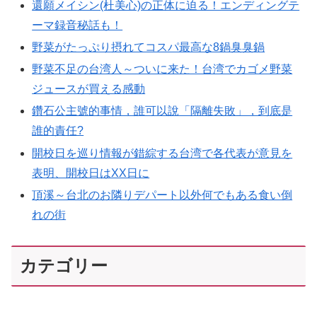
還願メイシン(杜美心)の正体に迫る！エンディングテ
ーマ録音秘話も！
野菜がたっぷり摂れてコスパ最高な8鍋臭臭鍋
野菜不足の台湾人～ついに来た！台湾でカゴメ野菜
ジュースが買える感動
鑽石公主號的事情，誰可以說「隔離失敗」，到底是
誰的責任?
開校日を巡り情報が錯綜する台湾で各代表が意見を
表明、開校日はXX日に
頂溪～台北のお隣りデパート以外何でもある食い倒
れの街
カテゴリー