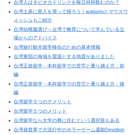
台湾人はタピオカドリンクを毎日何杯飲むのか？
台湾土産に黒人を買って帰ろう！watsonsとマウスウ
ォッシュもご紹介
台湾幼稚園選び～台湾で教育について学んでいる立
場からのアドバイス
台湾旅行観光留学移住のための基本情報
台湾東部の海域を震源とする地震がありました
台湾正規留学・本科留学での苦労と乗り越え方：前
編
台湾正規留学・本科留学での苦労と乗り越え方：後
編
台湾留学５つのデメリット
台湾留学５つのメリット
台湾留学なら大学の寮に住むという選択肢もある
台湾発世界で大流行中のホラーゲーム還願Devotion