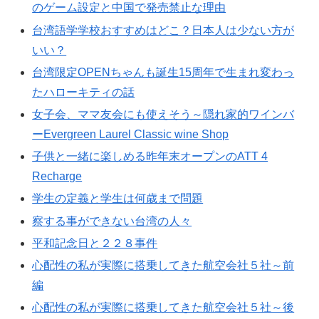
のゲーム設定と中国で発売禁止な理由
台湾語学学校おすすめはどこ？日本人は少ない方が
いい？
台湾限定OPENちゃんも誕生15周年で生まれ変わっ
たハローキティの話
女子会、ママ友会にも使えそう～隠れ家的ワインバ
ーEvergreen Laurel Classic wine Shop
子供と一緒に楽しめる昨年末オープンのATT 4
Recharge
学生の定義と学生は何歳まで問題
察する事ができない台湾の人々
平和記念日と２２８事件
心配性の私が実際に搭乗してきた航空会社５社～前
編
心配性の私が実際に搭乗してきた航空会社５社～後