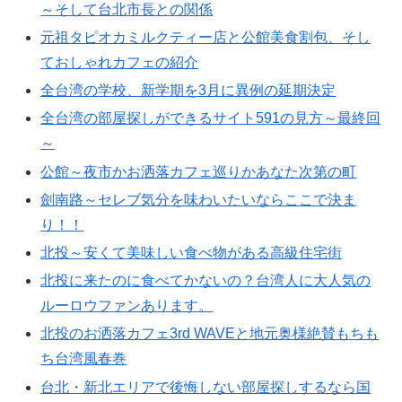
～そして台北市長との関係
元祖タピオカミルクティー店と公館美食割包、そし
ておしゃれカフェの紹介
全台湾の学校、新学期を3月に異例の延期決定
全台湾の部屋探しができるサイト591の見方～最終回
～
公館～夜市かお洒落カフェ巡りかあなた次第の町
劍南路～セレブ気分を味わいたいならここで決ま
り！！
北投～安くて美味しい食べ物がある高級住宅街
北投に来たのに食べてかないの？台湾人に大人気の
ルーロウファンあります。
北投のお洒落カフェ3rd WAVEと地元奥様絶賛もちも
ち台湾風春巻
台北・新北エリアで後悔しない部屋探しするなら国