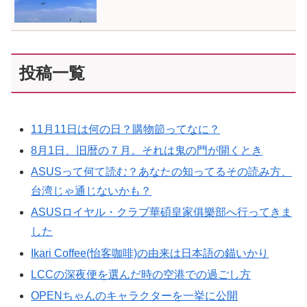
投稿一覧
11月11日は何の日？購物節ってなに？
8月1日、旧暦の７月。それは鬼の門が開くとき
ASUSって何て読む？あなたの知ってるその読み方、
台湾じゃ通じないかも？
ASUSロイヤル・クラブ華碩皇家俱樂部へ行ってきま
した
Ikari Coffee(怡客咖啡)の由来は日本語の錨いかり
LCCの深夜便を選んだ時の空港での過ごし方
OPENちゃんのキャラクターを一挙に公開