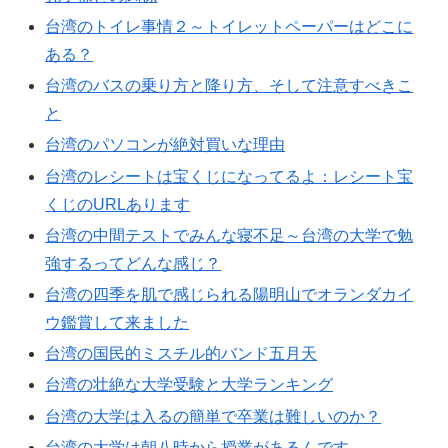
台湾のトイレ事情２～トイレットペーパーはどこに
ある？
台湾のバスの乗り方と降り方、そして注意すべきこ
と
台湾のパソコンが絶対買いな理由
台湾のレシートは宝くじになってるよ：レシート宝
くじのURLあります
台湾の中間テストでみんな寝不足～台湾の大学で勉
強するってどんな感じ？
台湾の四季を肌で感じられる陽明山でオランダカイ
ウ鑑賞して来ました
台湾の国民的ミスチル的バンド五月天
台湾の壮絶な大学受験と大学ランキング
台湾の大学は入るの簡単で卒業は難しいのか？
台湾の大学は朝八時から授業があるんです