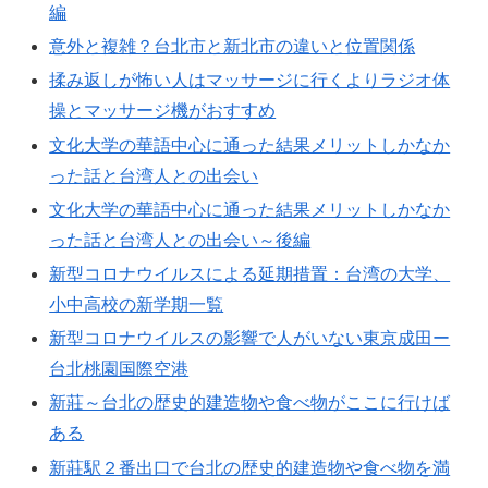
編
意外と複雑？台北市と新北市の違いと位置関係
揉み返しが怖い人はマッサージに行くよりラジオ体
操とマッサージ機がおすすめ
文化大学の華語中心に通った結果メリットしかなか
った話と台湾人との出会い
文化大学の華語中心に通った結果メリットしかなか
った話と台湾人との出会い～後編
新型コロナウイルスによる延期措置：台湾の大学、
小中高校の新学期一覧
新型コロナウイルスの影響で人がいない東京成田ー
台北桃園国際空港
新莊～台北の歴史的建造物や食べ物がここに行けば
ある
新莊駅２番出口で台北の歴史的建造物や食べ物を満