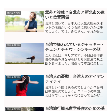
意外と複雑？台北市と新北市の違
台湾基本情報
いと位置関係
台湾と聞いて、日本人に人気の観光スポ
ットの名前がいくつも頭に思い浮かぶ事
でしょう。では、みなさん、それが台湾
のどこに位置しているか、すぐにわかり
ますか？私は台湾に来て最初の頃、どれ
だけ地図を見ても、いま自分が台北のど
台湾で嫌われているジャッキー・
台湾基本情報
の辺りにいるのかよくわか...
チェンとチャウ・シンチーの話
こんばんは、マリアです。今日は香港俳
優の映画を見ながらひとりお部屋で晩ご
飯を食べました。映画って本当に楽しい
ですね。あなたが香港映画と聞いて、想
像する俳優さんは誰ですか？ジャッキ
ー・チェンって知ってる？最近の若い人
台湾人の憂鬱：台湾人のアイデン
台湾基本情報
はジャッキー・チェンのこと...
ティティ
台湾という国はあるのでしょうか？台湾
は中国なのでしょうか？「一つの中国」
とは何でしょうか？なに言ってるかぜん
ぜんわかんないんだけど？という人も、
そうでない人も、今日は台湾人が自分た
ちのアイデンティティについて、どう考
台湾旅行観光留学移住のための基
台湾基本情報