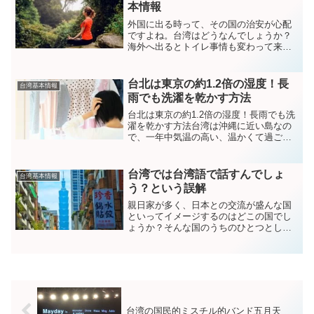
えているかについて、私の...
本情報
外国に出る時って、その国の治安が心配
ですよね。台湾はどうなんでしょうか？
海外へ出るとトイレ事情も変わって来ま
す。台湾では以前はトイレットペーパー
が流せなかったんです。今では全部の場
所で流せるの？答えはこちらに......。ト
台北は東京の約1.2倍の湿度！長
台湾基本情報
イレットペーパー...
雨でも洗濯を乾かす方法
台北は東京の約1.2倍の湿度！長雨でも洗
濯を乾かす方法台湾は沖縄に近い島なの
で、一年中気温の高い、温かくて過ごし
やすい場所だと想像する人も少なくない
のではないでしょうか。台湾のことを良
く知らないと、常夏なんじゃないか、Tシ
台湾では台湾語で話すんでしょ
台湾基本情報
ャツ一枚で行けるん...
う？という誤解
親日家が多く、日本との交流が盛んな国
といってイメージするのはどこの国でし
ょうか？そんな国のうちのひとつとし
て、あなたの頭の中にTAIWANの名前も
上がっている事でしょう。とても身近な
国なイメージのある台湾ですが、台湾が
地図上でどの辺りにある...
台湾の国民的ミスチル的バンド五月天