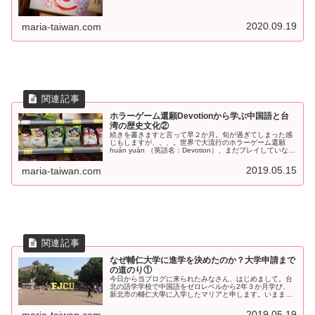
対するイメージが、少しでも明確になりますように。そし
て、台湾での大学選びに困っている人の参考になればうれ
しいです。
2020.09.19
maria-taiwan.com
ホラーゲーム還願Devotionから学ぶ中国語と台
湾の歴史文化②
続きを書きますと言って早２か月。旬が過ぎてしまった感
じもしますが、、、。世界で大流行のホラーゲーム還願
huán yuàn （英語名：Devotion）、まだプレイしていない
人も、まだ実況を見ていない人も、この記事を通して還願
の世界や台湾文...
2019.05.15
maria-taiwan.com
なぜ輔仁大学に進学を決めたのか？大学申請まで
の道のり①
今日から当ブログに来られたみなさん、はじめまして。台
北の語学学校で中国語をゼロレベルから2年３か月学び、
新北市の輔仁大學に入学したマリアと申します。いままで
このブログの読者でいて下さっているみなさん、またお会
いできましたね♪さて、今日からし...
2019.05.19