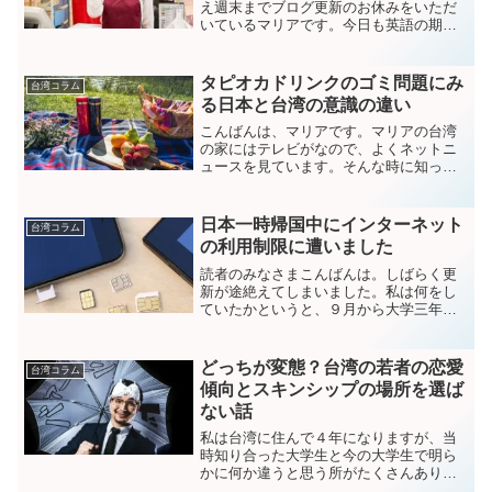
え週末までブログ更新のお休みをいただ
いているマリアです。今日も英語の期末
テストの事で他の学部の人たちと打ち合
わせがあったので、20時近くまで大学に
いました。今朝は朝９時から授業があっ
タピオカドリンクのゴミ問題にみ
台湾コラム
たので、会社員がちょっ...
る日本と台湾の意識の違い
こんばんは、マリアです。マリアの台湾
の家にはテレビがなので、よくネットニ
ュースを見ています。そんな時に知った
のが、いま日本で大流行中のタピオカド
リンクのゴミ問題。台湾で新しいお友達
が出来るたび「日本の道路は奇麗だよね
日本一時帰国中にインターネット
台湾コラム
～！台湾みたいにゴミが落...
の利用制限に遭いました
読者のみなさまこんばんは。しばらく更
新が途絶えてしまいました。私は何をし
ていたかというと、９月から大学三年生
になるので前期の学費と家賃、水道光熱
費を捻出するため日本で週７のバイトに
勤しんでおります。帰国当初はバイト先
どっちが変態？台湾の若者の恋愛
台湾コラム
探しからはじまっていろい...
傾向とスキンシップの場所を選ば
ない話
私は台湾に住んで４年になりますが、当
時知り合った大学生と今の大学生で明ら
かに何か違うと思う所がたくさんありま
す。制服を着たままMRTのホームで高校