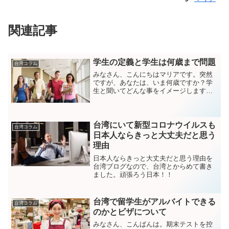
関連記事
学生の定義と学生は何歳まで問題
台湾コラム
みなさん、こんにちはマリアです。突然
ですが、あなたは、いま何歳ですか？学
生と聞いてどんな事をイメージします
か？今日の記事では日本、カナダ、台湾
の学生のイメージについて書いて行きま
す。また後編では学生割引について書き
ます。それでは、さっそく行...
台湾にいて新型コロナウイルスも
台湾コラム
日本人ならきっと大丈夫だと思う
理由
日本人ならきっと大丈夫だと思う理由を
台湾ブログなので、台湾とからめて書き
ました。頑張ろう日本！！
台湾で留学生がアルバイトできる
台湾コラム
のかとビザについて
みなさん、こんばんは。期末テストを控